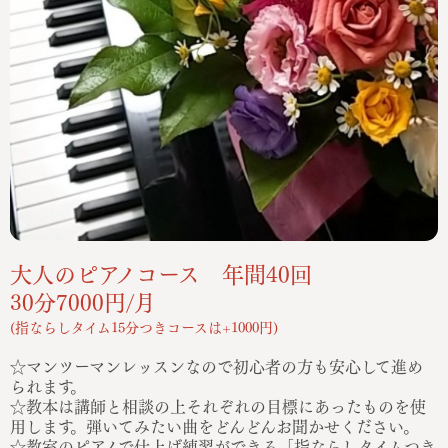
大人のピアノコース 年間40回
30分7000円/月
(指ならしタイム15分つきコースは+1000円)
☆マンツーマンレッスンなので初心者の方も安心して進め
られます。
☆教本は講師と相談の上それぞれの目標にあったものを使
用します。弾いてみたい曲をどんどんお聞かせください。
☆教室のピアノで仕上げ練習ができる「指ならしタイムつき