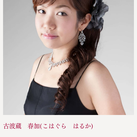
古波蔵 春加(こはぐら はるか)