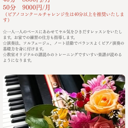
50分 9000円/月
（ピアノコンクールチャレンジ生は40分以上を推奨いたしま
す）
☆一人一人のペースにあわせてヤル気をひきだすレッスンをいたし
ます。お家での練習の仕方も指導します。
☆演奏法、ソルフェージュ、ノート活動でバランスよくピアノ演奏の
基礎力を身に付けます。
☆教室オリジナルの譜読みのトレーニングですいすい楽譜が読める
ようになります。